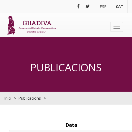
Vés al contingut
ESP
CAT
Toggle
navigati
PUBLICACIONS
Inici
>
Publicacions
>
Data