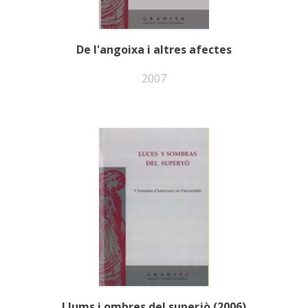
De l'angoixa i altres afectes
2007
Llums i ombres del superjò (2006)