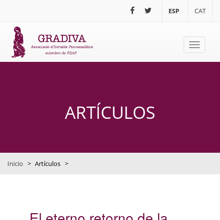
Pasar al contenido principal
ESP
CAT
Toggle
navigati
ARTÍCULOS
Inicio
>
Artículos
>
El eterno retorno de la