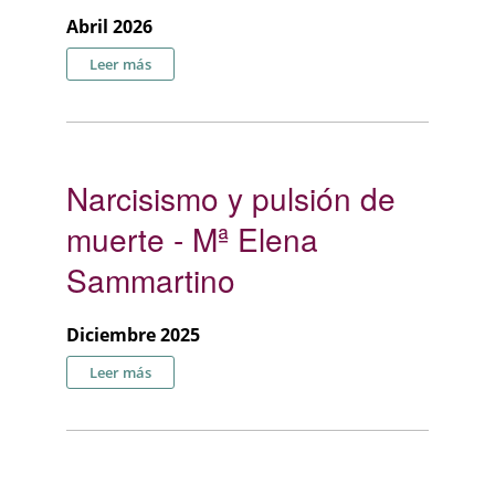
Abril 2026
sobre NEUROCIENCIA SIN MEMORIA: EL OLVIDO
Leer más
SISTEMÁTICO DEL PASADO EN LA INVESTIGACIÓN
(sobre los sueños)
Narcisismo y pulsión de
muerte - Mª Elena
Sammartino
Diciembre 2025
sobre Narcisismo y pulsión de muerte - Mª Elena
Leer más
Sammartino