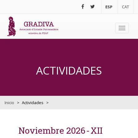
Pasar al contenido principal
ESP
CAT
Toggle
navigati
ACTIVIDADES
Inicio
>
Actividades
>
Noviembre 2026
XII