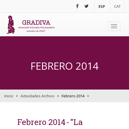
Pasar al contenido principal
ESP
CAT
Toggle
navigati
FEBRERO 2014
Inicio
>
Actividades Archivo
>
Febrero 2014
>
Febrero 2014
"La