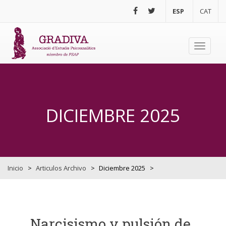
Pasar al contenido principal
ESP
CAT
Toggle
navigati
DICIEMBRE 2025
Inicio
>
Articulos Archivo
>
Diciembre 2025
>
Narcisismo y pulsión de