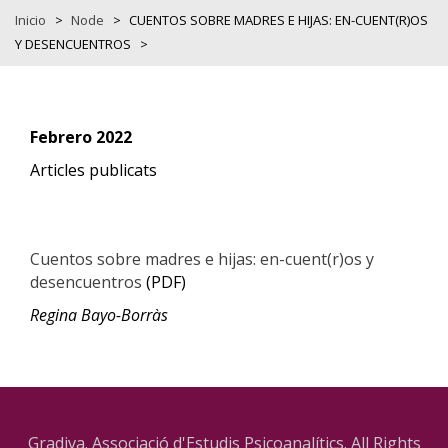
Inicio
>
Node
>
CUENTOS SOBRE MADRES E HIJAS: EN-CUENT(R)OS
Y DESENCUENTROS
>
Febrero 2022
Articles publicats
Cuentos sobre madres e hijas: en-cuent(r)os y
desencuentros
(PDF)
Regina Bayo-Borràs
Gradiva. Associació d'Estudis Psicoanalítics. All Rights