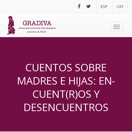
Pasar al contenido principal
ESP
CAT
Toggle
navigati
CUENTOS SOBRE
MADRES E HIJAS: EN-
CUENT(R)OS Y
DESENCUENTROS