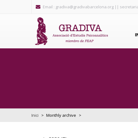
Vés al contingut
Email : gradiva@gradivabarcelona.org || secretar
I
Inici
>
Monthly archive
>