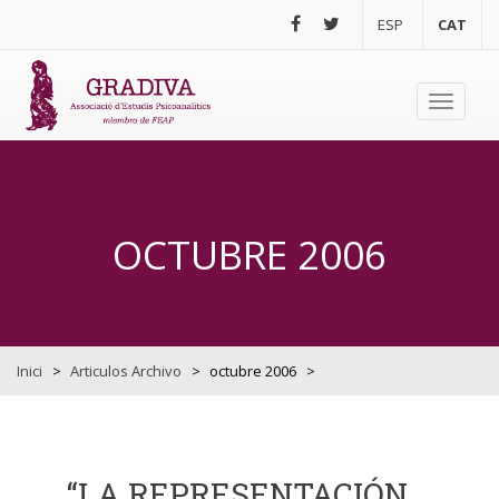
Vés al contingut
ESP
CAT
Toggle
navigati
OCTUBRE 2006
Inici
>
Articulos Archivo
>
octubre 2006
>
“LA REPRESENTACIÓN